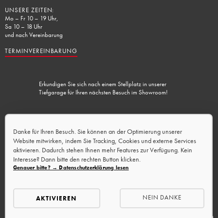
UNSERE ZEITEN:
Mo – Fr 10 – 19 Uhr,
Sa 10 – 18 Uhr
und nach Vereinbarung
TERMINVEREINBARUNG
Erkundigen Sie sich nach einem Stellplatz in unserer
Tiefgarage für Ihren nächsten Besuch im Showroom!
Lademöglichkeit vorhanden.
Danke für Ihren Besuch. Sie können an der Optimierung unserer
Website mitwirken, indem Sie Tracking, Cookies und externe Services
aktivieren. Dadurch stehen Ihnen mehr Features zur Verfügung. Kein
Interesse? Dann bitte den rechten Button klicken.
Genauer bitte? → Datenschutzerklärung lesen
NEIN DANKE
AKTIVIEREN