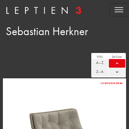
Sebastian Herkner
TITEL
DATUM
A–Z
Z–A
L3 DESIGN DEAL