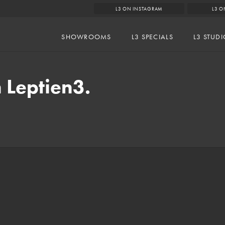
L3 ON INSTAGRAM
L3 O
SHOWROOMS
L3 SPECIALS
L3 STUD
 Leptien3.