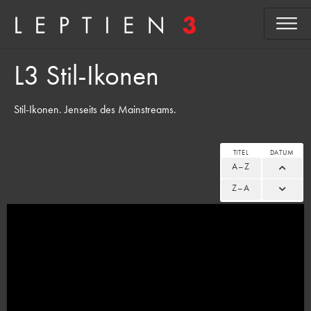
L3 Stil-Ikonen
Stil-Ikonen. Jenseits des Mainstreams.
TITEL
DATUM
A–Z
Z–A