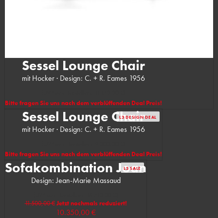
Sessel Lounge Chair
mit Hocker · Design: C. + R. Eames 1956
(UVP des Herstellers: 11.130,00 €)
Bitte fragen Sie uns nach dem verblüffenden Deal Preis!
Sessel Lounge Chair
L3 DESIGN DEAL
mit Hocker · Design: C. + R. Eames 1956
(UVP des Herstellers: 9.000,00 €)
Bitte fragen Sie uns nach dem verblüffenden Deal Preis!
Sofakombination Joan
L3 SALE
Design: Jean-Marie Massaud
(UVP des Herstellers: 16.710,00 €)
11.500,00 €
Jetzt nochmals reduziert!
10.350,00 €