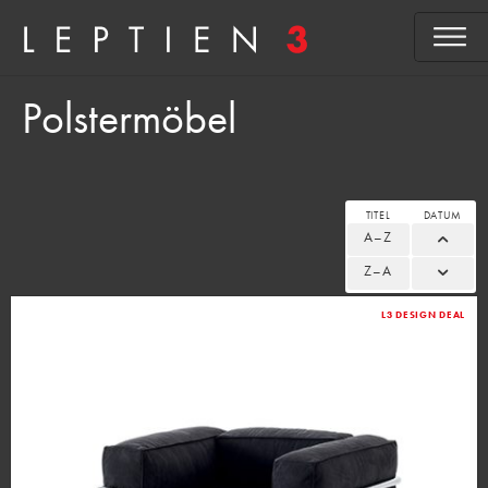
Polstermöbel
TITEL
DATUM
A–Z
Z–A
L3 DESIGN DEAL