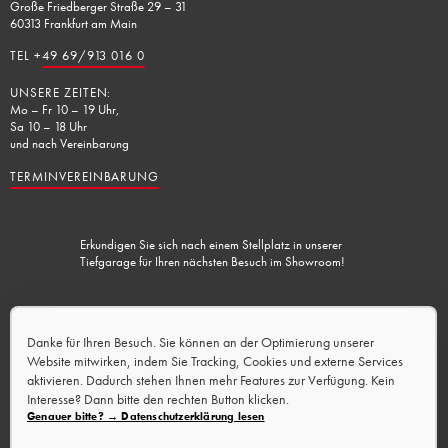
Große Friedberger Straße 29 – 31
60313 Frankfurt am Main
TEL +
49 69/913 016 0
UNSERE ZEITEN:
Mo – Fr 10 – 19 Uhr,
Sa 10 – 18 Uhr
und nach Vereinbarung
TERMINVEREINBARUNG
Erkundigen Sie sich nach einem Stellplatz in unserer
Tiefgarage für Ihren nächsten Besuch im Showroom!
Lademöglichkeit vorhanden.
Danke für Ihren Besuch. Sie können an der Optimierung unserer
Website mitwirken, indem Sie Tracking, Cookies und externe Services
aktivieren. Dadurch stehen Ihnen mehr Features zur Verfügung. Kein
Interesse? Dann bitte den rechten Button klicken.
Genauer bitte? → Datenschutzerklärung lesen