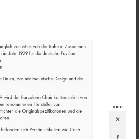
ünglich von Mies van der Rohe in Zusammen-
ch im Jahr 1929 für die deutsche Pavillon-
n
n.
n Linien, das minimalistische Design und die
29 wird der Barcelona Chair kontinuierlich von
inem renommierten Hersteller von
TEILEN
ichtet, die Original­spezifikationen und die
alten.
n befanden sich Persönlichkeiten wie Coco