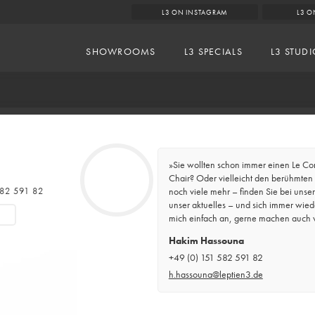
L3 ON INSTAGRAM
L3 O
SHOWROOMS
L3 SPECIALS
L3 STUD
»Sie wollten schon immer einen Le Co
Chair? Oder vielleicht den berühmten B
582 591 82
noch viele mehr – finden Sie bei unse
unser aktuelles – und sich immer wied
mich einfach an, gerne machen auch wi
Hakim Hassouna
+49 (0) 151 582 591 82
h.hassouna@leptien3.de