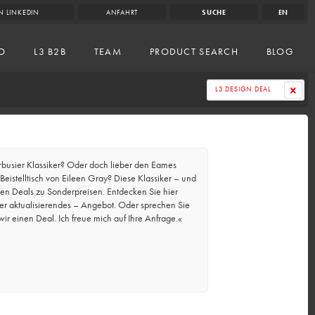
N LINKEDIN
ANFAHRT
SUCHE
EN
IO
L3 B2B
TEAM
PRODUCT SEARCH
BLOG
L3 DESIGN DEAL
rbusier Klassiker? Oder doch lieber den Eames
eistelltisch von Eileen Gray? Diese Klassiker – und
ren Deals zu Sonderpreisen. Entdecken Sie hier
er aktualisierendes – Angebot. Oder sprechen Sie
r einen Deal. Ich freue mich auf Ihre Anfrage.«