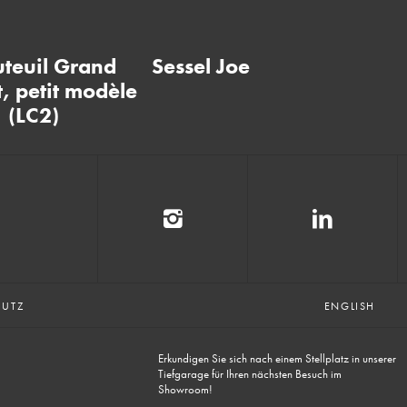
uteuil Grand
Sessel Joe
S
, petit modèle
(LC2)
HUTZ
ENGLISH
Erkundigen Sie sich nach einem Stellplatz in unserer
Tiefgarage für Ihren nächsten Besuch im
Showroom!