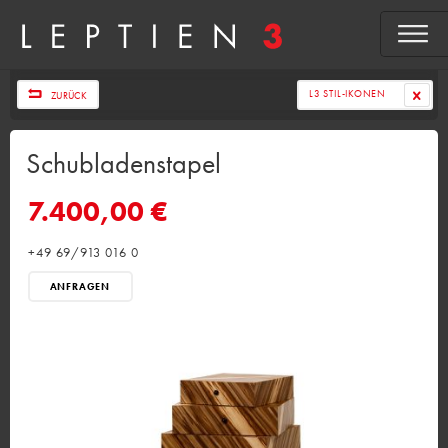
L3 STIL-IKONEN
ZURÜCK
Schubladenstapel
7.400,00 €
+49 69/913 016 0
ANFRAGEN