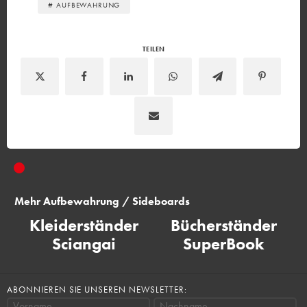
# AUFBEWAHRUNG
TEILEN
Mehr
Aufbewahrung / Sideboards
Kleiderständer
Bücherständer
K
Sciangai
SuperBook
ABONNIEREN SIE UNSEREN NEWSLETTER:
Vorname
Nachname