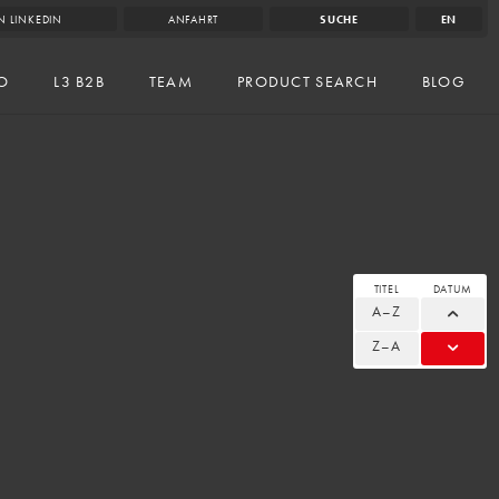
N LINKEDIN
ANFAHRT
SUCHE
EN
IO
L3 B2B
TEAM
PRODUCT SEARCH
BLOG
TITEL
DATUM
A–Z
Z–A