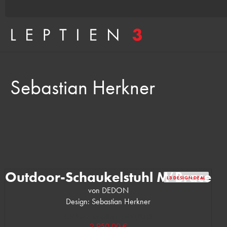
Sebastian Herkner
Outdoor-Schaukelstuhl M’Brace
L3 DESIGN DEAL
von DEDON
Design: Sebastian Herkner
(UVP des Herstellers: 3.650,00 €)
2.950,00 €