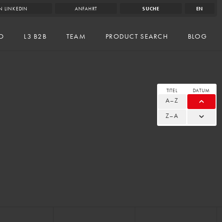
N LINKEDIN
ANFAHRT
SUCHE
EN
IO
L3 B2B
TEAM
PRODUCT SEARCH
BLOG
TITEL
DATUM
A–Z
Z–A