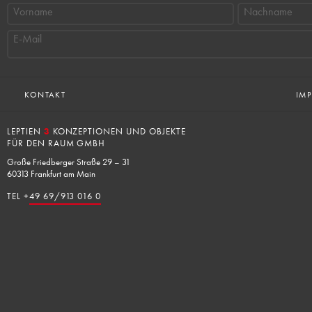
Vorname
Nachname
E-Mail
KONTAKT
IM
LEPTIEN
3
KONZEPTIONEN UND OBJEKTE
FÜR DEN RAUM GMBH
Große Friedberger Straße 29 – 31
60313 Frankfurt am Main
TEL +
49 69/913 016 0