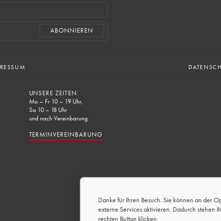
PRESSUM
DATENSC
UNSERE ZEITEN:
Mo – Fr 10 – 19 Uhr,
Sa 10 – 18 Uhr
und nach Vereinbarung
TERMINVEREINBARUNG
Danke für Ihren Besuch. Sie können an der O
externe Services aktivieren. Dadurch stehen I
rechten Button klicken.