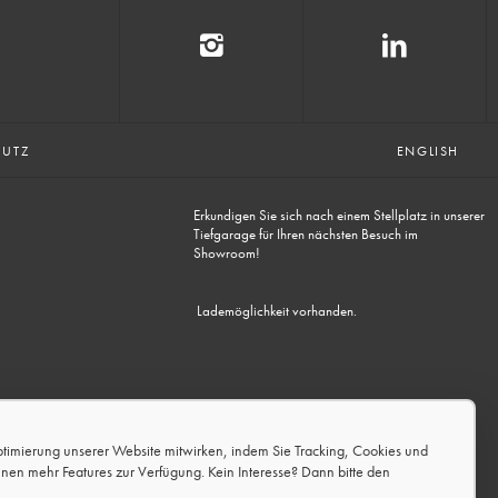
HUTZ
ENGLISH
Erkundigen Sie sich nach einem Stellplatz in unserer
Tiefgarage für Ihren nächsten Besuch im
Showroom!
Lademöglichkeit vorhanden.
ptimierung unserer Website mitwirken, indem Sie Tracking, Cookies und
hnen mehr Features zur Verfügung. Kein Interesse? Dann bitte den