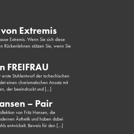
r von Extremis
Hause Extremis. Wenn Sie sich diese
den Rückenlehnen stützen Sie, wenn Sie
von FREIFRAU
r erste Stuhlentwurf der tschechischen
det einen charismatischen Ansatz mit
rfen, der beeindruckt und […]
ansen – Pair
ollektion von Fritz Hansen, die
 modernen Ästhetik und haben dabei
uhls entwickelt. Beweis für den […]