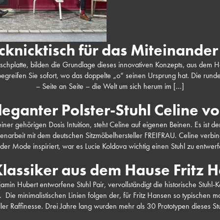
icknicktisch für das Miteinande
Tischplatte, bilden die Grundlage dieses innovativen Konzepts, aus dem 
begreifen Sie sofort, wo das doppelte „o“ seinen Ursprung hat. Die run
– Seite an Seite – die Welt um sich herum im […]
leganter Polster-Stuhl Celine 
iner gehörigen Dosis Intuition, steht Celine auf eigenen Beinen. Es ist de
narbeit mit dem deutschen Sitzmöbelhersteller FREIFRAU. Celine verbin
n der Mode inspiriert, war es Lucie Koldova wichtig einen Stuhl zu entwe
Klassiker aus dem Hause Fritz H
min Hubert entworfene Stuhl Pair, vervollständigt die historische Stuhl-K
t. Die minimalistischen Linien folgen der, für Fritz Hansen so typischen
oller Raffinesse. Drei Jahre lang wurden mehr als 30 Prototypen dieses St