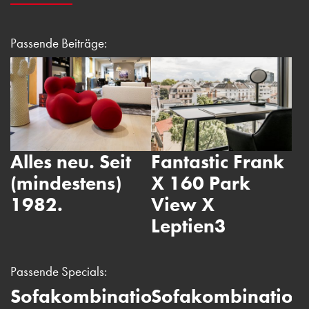
Passende Beiträge:
Alles neu. Seit
Fantastic Frank
W
(mindestens)
X 160 Park
In
1982.
View X
k
Leptien3
wi
Passende Specials:
Sofakombination
Sofakombination
S