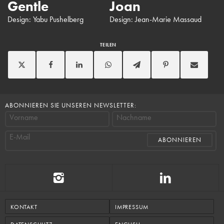
Gentle
Joan
C
Design: Yabu Pushelberg
Design: Jean-Marie Massaud
Des
TEILEN
ABONNIEREN SIE UNSEREN NEWSLETTER:
Vorname
Nachname
E-Mail
KONTAKT
IMPRESSUM