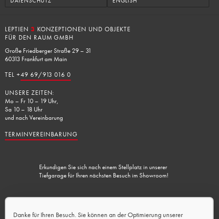
DATENSCHUTZ
ENGLISH
LEPTIEN
3
KONZEPTIONEN UND OBJEKTE
FÜR DEN RAUM GMBH
Große Friedberger Straße 29 – 31
60313 Frankfurt am Main
TEL +
49 69/913 016 0
UNSERE ZEITEN:
Mo – Fr 10 – 19 Uhr,
Sa 10 – 18 Uhr
und nach Vereinbarung
TERMINVEREINBARUNG
Erkundigen Sie sich nach einem Stellplatz in unserer
Tiefgarage für Ihren nächsten Besuch im Showroom!
Lademöglichkeit vorhanden.
Danke für Ihren Besuch. Sie können an der Optimierung unserer