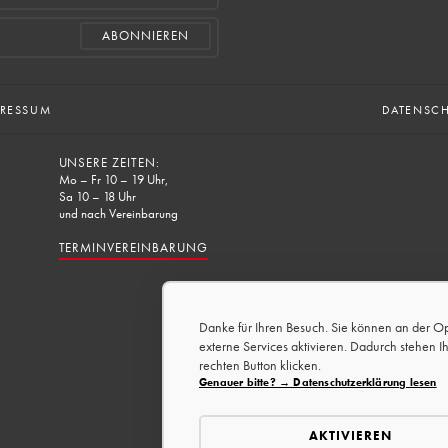
PRESSUM
DATENSC
UNSERE ZEITEN:
Mo – Fr 10 – 19 Uhr,
Sa 10 – 18 Uhr
und nach Vereinbarung
TERMINVEREINBARUNG
Danke für Ihren Besuch. Sie können an der O
externe Services aktivieren. Dadurch stehen I
rechten Button klicken.
Genauer bitte? → Datenschutzerklärung lesen
AKTIVIEREN