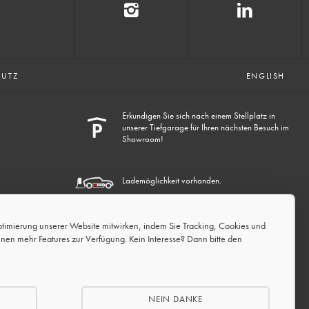
HUTZ
ENGLISH
Erkundigen Sie sich nach einem Stellplatz in
unserer Tiefgarage für Ihren nächsten Besuch im
Showroom!
Lademöglichkeit vorhanden.
ptimierung unserer Website mitwirken, indem Sie Tracking, Cookies und
hnen mehr Features zur Verfügung. Kein Interesse? Dann bitte den
NEIN DANKE