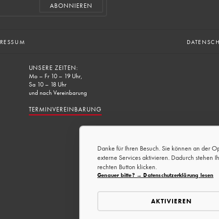
PRESSUM
DATENSC
UNSERE ZEITEN:
Mo – Fr 10 – 19 Uhr,
Sa 10 – 18 Uhr
und nach Vereinbarung
TERMINVEREINBARUNG
Danke für Ihren Besuch. Sie können an der O
externe Services aktivieren. Dadurch stehen I
rechten Button klicken.
Genauer bitte? → Datenschutzerklärung lesen
AKTIVIEREN