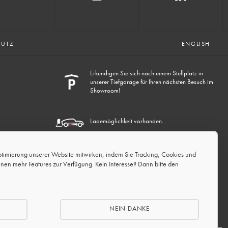
HUTZ
ENGLISH
Erkundigen Sie sich nach einem Stellplatz in
unserer Tiefgarage für Ihren nächsten Besuch im
Showroom!
Lademöglichkeit vorhanden.
ptimierung unserer Website mitwirken, indem Sie Tracking, Cookies und
hnen mehr Features zur Verfügung. Kein Interesse? Dann bitte den
NEIN DANKE