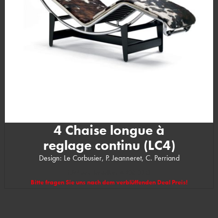
4 Chaise longue à
reglage continu (LC4)
Design: Le Corbusier, P. Jeanneret, C. Perriand
(UVP des Herstellers: 6.208,00 €)
Bitte fragen Sie uns nach dem verblüffenden Deal Preis!