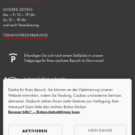
UNSERE ZEITEN:
Mo – Fr 10 – 19 Uhr,
Sa 10 – 18 Uhr
und nach Vereinbarung
TERMINVEREINBARUNG
Erkundigen Sie sich nach einem Stellplatz in unserer
Tiefgarage für Ihren nächsten Besuch im Showroom!
Lademöglichkeit vorhanden.
Danke für Ihren Besuch. Sie können an der Optimierung unserer
Website mitwirken, indem Sie Tracking, Cookies und externe Services
aktivieren. Dadurch stehen Ihnen mehr Features zur Verfügung. Kein
Interesse? Dann bitte den rechten Button klicken.
Genauer bitte? → Datenschutzerklärung lesen
NEIN DANKE
AKTIVIEREN