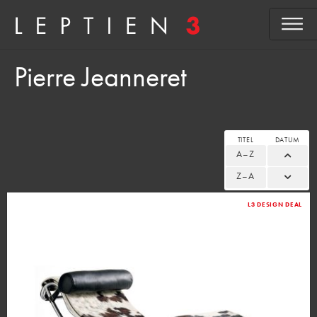
Pierre Jeanneret
TITEL
DATUM
A–Z
Z–A
L3 DESIGN DEAL