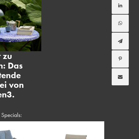
t zu
n: Das
tende
ei von
en3.
Specials: