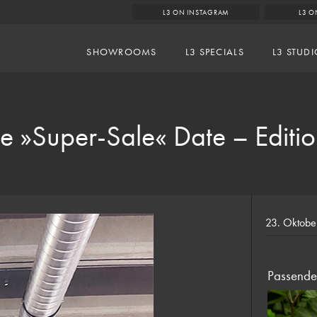
L3 ON INSTAGRAM
L3 O
SHOWROOMS
L3 SPECIALS
L3 STUD
he »Super-Sale« Date – Editi
23. Oktobe
Passende 