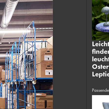
Leich
finde
leuch
Oster
Lepti
Passende 