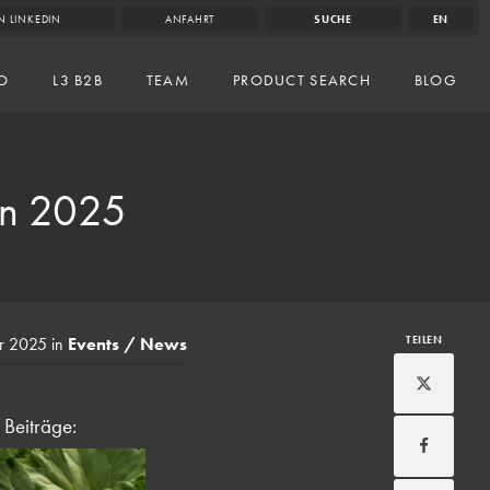
N LINKEDIN
ANFAHRT
SUCHE
EN
IO
L3 B2B
TEAM
PRODUCT SEARCH
BLOG
on 2025
r 2025
in
Events
/
News
TEILEN
Beiträge: