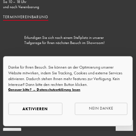
Sa 10 – 18 Uhr
und nach Vereinbarung
TERMINVEREINBARUNG
Erkundigen Sie sich nach einem Stellplatz in unserer
Tiefgarage für Ihren nächsten Besuch im Showroom!
Lademöglichkeit vorhanden.
Danke für Ihren Besuch. Sie können an der Optimierung unserer
Website mitwirken, indem Sie Tracking, Cookies und externe Services
aktivieren. Dadurch stehen Ihnen mehr Features zur Verfügung. Kein
Interesse? Dann bitte den rechten Button klicken.
Genauer bitte? → Datenschutzerklärung lesen
NEIN DANKE
AKTIVIEREN
RESET