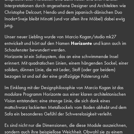
Interpretationen durch angesehene Designer und Architekten wie
Christophe Delcourt, Nendo und dem japanisch-dänischen Duo
Inoda+Sveje bleibt Minotti (und vor allen ihre Möbel) dabei ewig
jung.
Unser neuer Liebling wurde von Marcio Kogan/studio mk27
entwickelt und hört auf den Namen
Horizonte
und kann auch im
Schaufenster bewundert werden.
Horizonte ist ein Sofasystem, das an eine schwimmende Insel
erinnert. Mit quadratischen Linien, einem hängenden Sockel, einer
soliden, dünnen Linie, die mit Leder, Stoff (oder gar beidem)
bezogen ist und auf der eine großzügige Polsterung ruht.
Im Einklang mit der Designphilosophie von Marcio Kogan ist das
modulare Programm Horizonte aus einer klaren architektonischen
Vision entstanden: eine strenge Linie, die sich dank eines
mattschwarz lackierten Metallsockels vom Boden abhebt und dem
Sofa ein besonderes Gefühl der Schwerelosigkeit verleiht.
Es sind nicht nur die Dimensionen, die diese Module auszeichnen,
sondern auch ihre beispiellose Weichheit. Obwohl sie zu einem