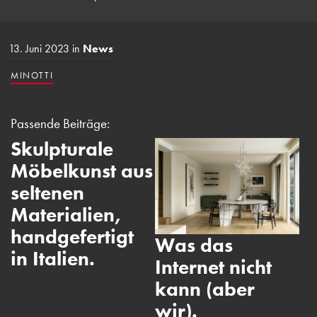
13. Juni 2023
in
News
MINOTTI
Passende Beiträge:
Skulpturale
Möbelkunst aus
seltenen
Materialien,
handgefertigt
K
Was das
in Italien.
r
Internet nicht
k
kann (aber
p
wir).