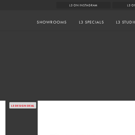
L3 ON INSTAGRAM
L3 O
SHOWROOMS
L3 SPECIALS
L3 STUD
L3 DESIGN DEAL