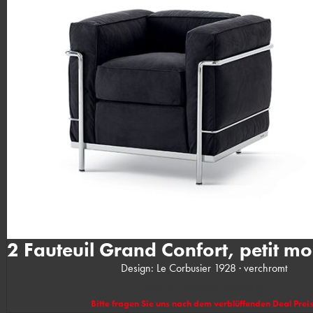
2 Fauteuil Grand Confort, petit mod
Design: Le Corbusier 1928 · verchromt
(UVP des Herstellers: 6.337,00 €)
Bitte fragen Sie uns nach dem verblüffenden Deal Preis