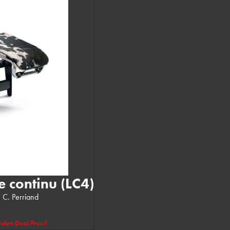
e continu (LC4)
, C. Perriand
0 €)
nden Deal Preis!