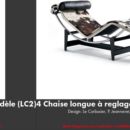
èle (LC2)
4 Chaise longue à reglag
Design: Le Corbusier, P. Jeanneret
(UVP des Herstellers: 6.208,0
!
Bitte fragen Sie uns nach dem verblüffe