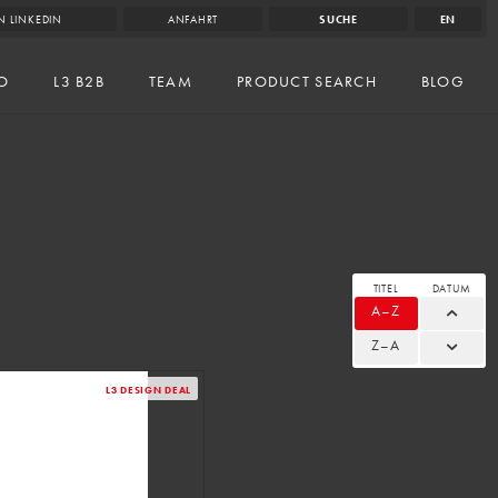
N LINKEDIN
ANFAHRT
SUCHE
EN
IO
L3 B2B
TEAM
PRODUCT SEARCH
BLOG
TITEL
DATUM
A–Z
Z–A
L3 DESIGN DEAL