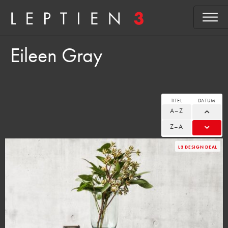
Eileen Gray
TITEL
DATUM
A–Z
Z–A
L3 DESIGN DEAL