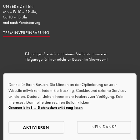
UNSERE ZEITEN:
Mo – Fr 10 – 19 Uhr,
Sa 10 – 18 Uhr
und nach Vereinbarung
TERMINVEREINBARUNG
Erkundigen Sie sich nach einem Stellplatz in unserer
Tiefgarage für Ihren nächsten Besuch im Showroom!
Lademöglichkeit vorhanden.
Danke für Ihren Besuch. Sie können an der Optimierung unserer
Website mitwirken, indem Sie Tracking, Cookies und externe Services
aktivieren. Dadurch stehen Ihnen mehr Features zur Verfügung. Kein
Interesse? Dann bitte den rechten Button klicken.
Genauer bitte? → Datenschutzerklärung lesen
NEIN DANKE
AKTIVIEREN