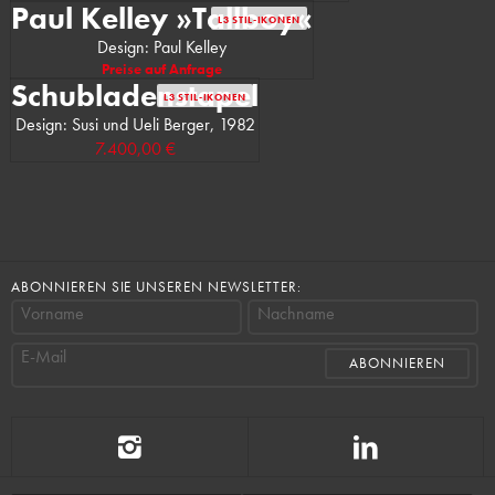
Paul Kelley »Tallboy«
L3 STIL-IKONEN
Design: Paul Kelley
Preise auf Anfrage
Schubladenstapel
L3 STIL-IKONEN
Design: Susi und Ueli Berger, 1982
7.400,00 €
ABONNIEREN SIE UNSEREN NEWSLETTER:
Vorname
Nachname
E-Mail