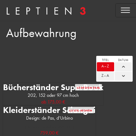
Aufbewahrung
TITEL
DATUM
A–Z
Z–A
Bücherständer SuperBook
L3 DESIGN DEAL
202, 152 oder 97 cm hoch
ab
175,00 €
Kleiderständer Sciangai
L3 STIL-IKONEN
Design: de Pas, d’Urbino
(UVP des Herstellers: 859,00 €)
759,00 €