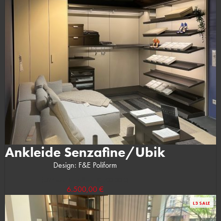
Ankleide Senzafine/Ubik
Design: F&E Poliform
(UVP des Herstellers: 18.700,00 €)
6.500,00 €
L3 SALE