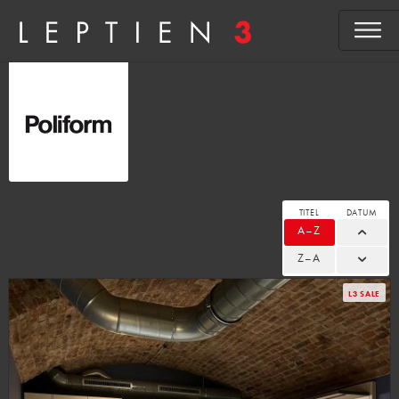
TITEL
DATUM
A–Z
Z–A
L3 SALE