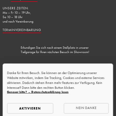
UNSERE ZEITEN:
Mo – Fr 10 – 19 Uhr,
Sa 10 – 18 Uhr
und nach Vereinbarung
TERMINVEREINBARUNG
Erkundigen Sie sich nach einem Stellplatz in unserer
Tiefgarage für Ihren nächsten Besuch im Showroom!
Lademöglichkeit vorhanden.
Danke für Ihren Besuch. Sie können an der Optimierung unserer
Website mitwirken, indem Sie Tracking, Cookies und externe Services
aktivieren. Dadurch stehen Ihnen mehr Features zur Verfügung. Kein
Interesse? Dann bitte den rechten Button klicken.
Genauer bitte? → Datenschutzerklärung lesen
NEIN DANKE
AKTIVIEREN