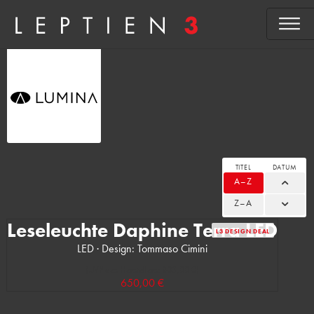
TITEL
DATUM
A–Z
Z–A
Leseleuchte Daphine Terra LED
L3 DESIGN DEAL
LED · Design: Tommaso Cimini
(UVP des Herstellers: 803,00 €)
650,00 €