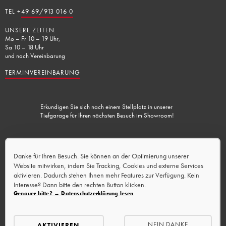
TEL +
49 69/913 016 0
UNSERE ZEITEN:
Mo – Fr 10 – 19 Uhr,
Sa 10 – 18 Uhr
und nach Vereinbarung
TERMINVEREINBARUNG
Erkundigen Sie sich nach einem Stellplatz in unserer
Tiefgarage für Ihren nächsten Besuch im Showroom!
Lademöglichkeit vorhanden.
Danke für Ihren Besuch. Sie können an der Optimierung unserer
Website mitwirken, indem Sie Tracking, Cookies und externe Services
aktivieren. Dadurch stehen Ihnen mehr Features zur Verfügung. Kein
Interesse? Dann bitte den rechten Button klicken.
Genauer bitte? → Datenschutzerklärung lesen
NEIN DANKE
AKTIVIEREN