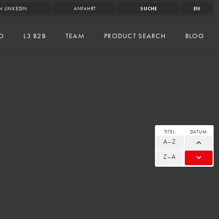
N LINKEDIN
ANFAHRT
SUCHE
EN
IO
L3 B2B
TEAM
PRODUCT SEARCH
BLOG
TITEL
DATUM
A–Z
Z–A