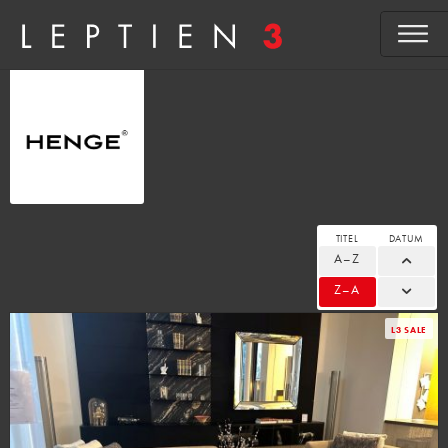
TITEL
DATUM
A–Z
Z–A
L3 SALE