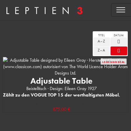
TITEL
DATUM
A–Z
Z–A
L3 DESIGN DEAL
Adjustable Table
Beistelltisch · Design: Eileen Gray 1927
Zählt zu den VOGUE TOP 15 der werthaltigsten Möbel.
(UVP des Herstellers: 1.030,00 €)
875,00 €