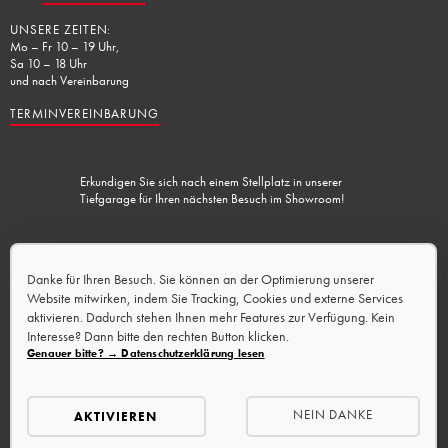
UNSERE ZEITEN:
Mo – Fr 10 – 19 Uhr,
Sa 10 – 18 Uhr
und nach Vereinbarung
TERMINVEREINBARUNG
Erkundigen Sie sich nach einem Stellplatz in unserer
Tiefgarage für Ihren nächsten Besuch im Showroom!
Lademöglichkeit vorhanden.
Danke für Ihren Besuch. Sie können an der Optimierung unserer
Website mitwirken, indem Sie Tracking, Cookies und externe Services
aktivieren. Dadurch stehen Ihnen mehr Features zur Verfügung. Kein
Interesse? Dann bitte den rechten Button klicken.
Genauer bitte? → Datenschutzerklärung lesen
NEIN DANKE
AKTIVIEREN